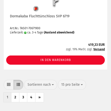
Dormakaba Fluchttürschloss SVP 6719
Art.Nr.: TAS01-70671900
Lieferzeit:
ca. 3-4 Tage
(Ausland abweichend)
419,33 EUR
zzgl. 19% MwSt. zzgl.
Versand
IN DEN WARENKORB
Sortieren nach
pro Seite
Sortieren nach
15 pro Seite
1
2
3
4
»